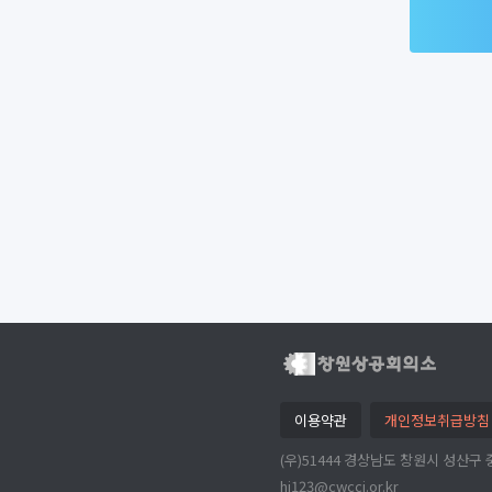
이용약관
개인정보취급방침
(우)51444 경상남도 창원시 성산구 중
hj123@cwcci.or.kr